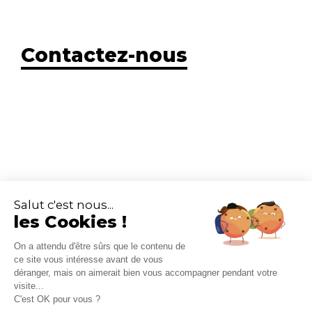
Contactez-nous
Salut c'est nous...
les Cookies !
Le Monde Change
15 rue de Turbigo
On a attendu d'être sûrs que le contenu de
75002 Paris
ce site vous intéresse avant de vous
01 83 95 44 64
déranger, mais on aimerait bien vous accompagner pendant votre
visite...
C'est OK pour vous ?