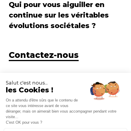
Qui pour vous aiguiller en
continue sur les véritables
évolutions sociétales ?
Contactez-nous
Salut c'est nous...
les Cookies !
Le Monde Change
15 rue de Turbigo
On a attendu d'être sûrs que le contenu de
75002 Paris
ce site vous intéresse avant de vous
01 83 95 44 64
déranger, mais on aimerait bien vous accompagner pendant votre
visite...
C'est OK pour vous ?