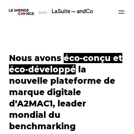
avec
Nous avons
éco-conçu et
éco-développé
la
nouvelle plateforme de
marque digitale
d’A2MAC1, leader
mondial du
benchmarking