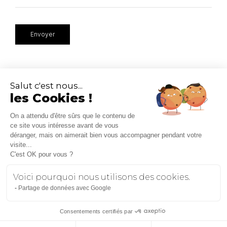
Salut c'est nous...
les Cookies !
Le Monde Change
15 rue de Turbigo
On a attendu d'être sûrs que le contenu de
75002 Paris
ce site vous intéresse avant de vous
01 83 95 44 64
déranger, mais on aimerait bien vous accompagner pendant votre
visite...
C'est OK pour vous ?
Blog
Mentions légales
Politique de confidentialité
Voici pourquoi nous utilisons des cookies.
Partage de données avec Google
Consentements certifiés par
Copyright
2026