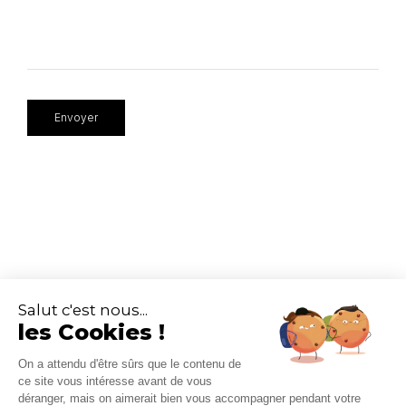
Salut c'est nous...
les Cookies !
Le Monde Change
15 rue de Turbigo
On a attendu d'être sûrs que le contenu de
75002 Paris
ce site vous intéresse avant de vous
01 83 95 44 64
déranger, mais on aimerait bien vous accompagner pendant votre