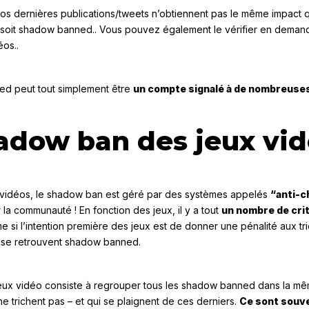
s dernières publications/tweets n’obtiennent pas le même impact qu’a
soit shadow banned.. Vous pouvez également le vérifier en demanda
éos..
d peut tout simplement être
un compte signalé à de nombreuse
hadow ban des jeux vi
x vidéos, le shadow ban est géré par des systèmes appelés
“anti-c
la communauté ! En fonction des jeux, il y a tout
un nombre de cri
si l’intention première des jeux est de donner une pénalité aux tric
i se retrouvent shadow banned.
eux vidéo consiste à regrouper tous les shadow banned dans la mêm
e trichent pas – et qui se plaignent de ces derniers.
Ce sont souve