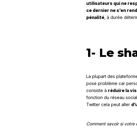
utilisateurs qui ne re
ce dernier ne s’en re
pénalité
, à durée déter
1- Le s
La plupart des plateform
pose problème car perso
consiste à
réduire la vi
fonction du réseau socia
Twitter cela peut aller
d’
Comment savoir si votre