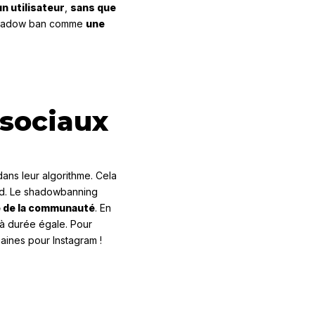
un utilisateur
,
sans que
le shadow ban comme
une
 sociaux
ans leur algorithme. Cela
ed. Le shadowbanning
te de la communauté
. En
 à durée égale. Pour
maines pour Instagram !