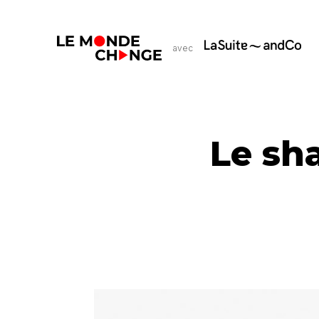
avec
Le sh