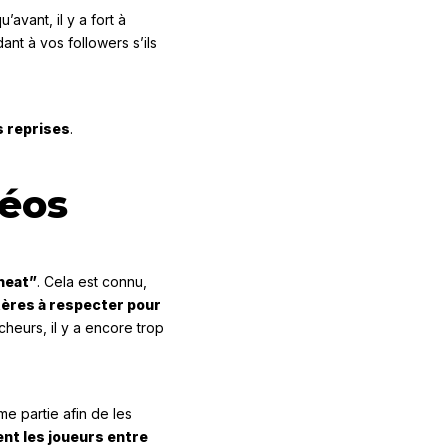
vant, il y a fort à
nt à vos followers s’ils
s reprises
.
déos
heat”
. Cela est connu,
tères à respecter pour
heurs, il y a encore trop
e partie afin de les
nt les joueurs entre