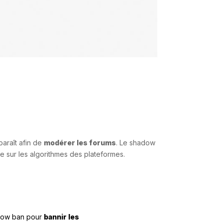
araît afin de
modérer les forums
. Le shadow
e sur les algorithmes des plateformes.
hadow ban pour
bannir les