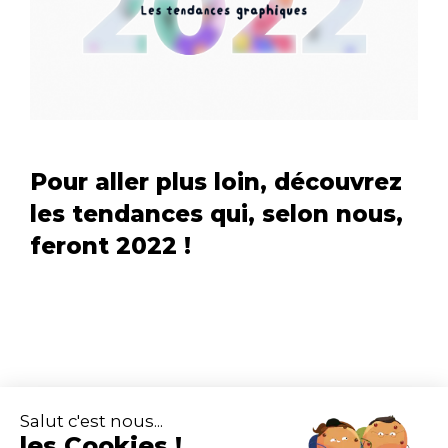
Pour aller plus loin, découvrez
les tendances qui, selon nous,
feront 2022 !
Salut c'est nous...
les Cookies !
Le Monde Change